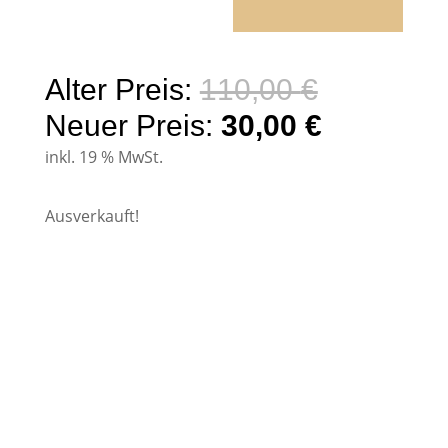
Ursprüngl
Alter Preis:
110,00
€
Preis
Aktueller
Neuer Preis:
30,00
€
war:
Preis
inkl. 19 % MwSt.
110,00 €
ist:
Ausverkauft!
30,00 €.