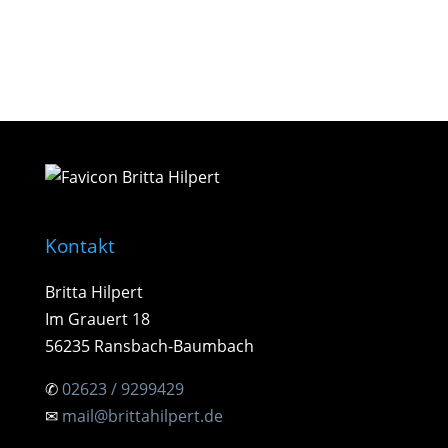
30,00 €.
Kontakt
Britta Hilpert
Im Grauert 18
56235 Ransbach-Baumbach
✆
02623 / 9299429
✉
mail@brittahilpert.de