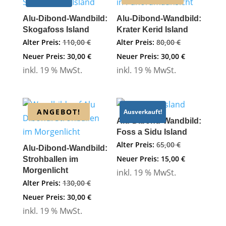
Alu-Dibond-Wandbild:
Alu-Dibond-Wandbild:
Skogafoss Island
Krater Kerid Island
Ursprünglicher
Ursprünglich
Alter Preis:
110,00
€
Alter Preis:
80,00
€
Preis
Aktueller
Preis
Aktueller
Neuer Preis:
30,00
€
Neuer Preis:
30,00
€
inkl. 19 % MwSt.
inkl. 19 % MwSt.
war:
Preis
war:
Preis
110,00 €
ist:
80,00 €
ist:
30,00 €.
30,00 €.
ANGEBOT!
Ausverkauft!
Alu-Dibond-Wandbild:
Foss a Sidu Island
Ursprünglich
Alter Preis:
65,00
€
Alu-Dibond-Wandbild:
Preis
Aktueller
Neuer Preis:
15,00
€
Strohballen im
Morgenlicht
inkl. 19 % MwSt.
war:
Preis
Ursprünglicher
Alter Preis:
130,00
€
65,00 €
ist:
Preis
Aktueller
Neuer Preis:
30,00
€
15,00 €.
inkl. 19 % MwSt.
war:
Preis
130,00 €
ist: