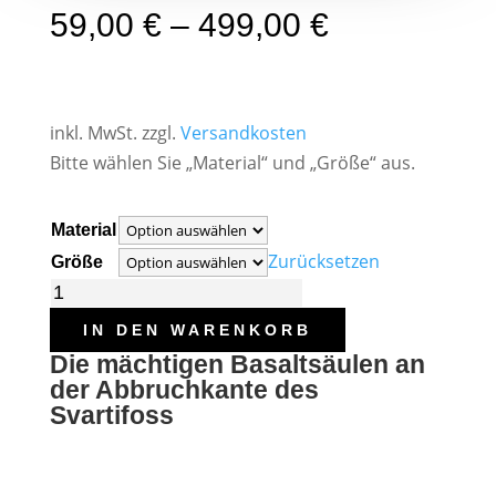
59,00
€
–
499,00
€
inkl. MwSt.
zzgl.
Versandkosten
Bitte wählen Sie „Material“ und „Größe“ aus.
Material
Zurücksetzen
Größe
Island-
Serie
IN DEN WARENKORB
in
Die mächtigen Basaltsäulen an
Schwarz-
der Abbruchkante des
Svartifoss
Weiß:
Wasserfall
Svartifoss