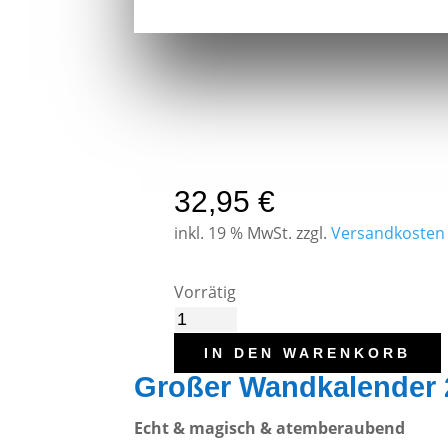
32,95
€
inkl. 19 % MwSt.
zzgl.
Versandkosten
Vorrätig
Kalender
2026
IN DEN WARENKORB
Landschaften
Großer Wandkalender 
zwischen
Echt & magisch & atemberaubend
Alpen