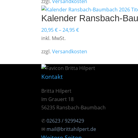
zzgl.
Versandkosten
Kalender Ransbach-Ba
20,95
€
–
24,95
€
inkl. MwSt.
zzgl.
Versandkosten
Kontakt
Britta Hilpert
Im Grauert 18
56235 Ransbach-Baumbach
✆
02623 / 9299429
✉
mail@brittahilpert.de
Weitere Seiten