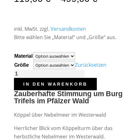
inkl. MwSt.
zzgl.
Versandkosten
Bitte wählen Sie „Material“ und „Größe“ aus.
Material
Zurücksetzen
Größe
Köppel
über
IN DEN WARENKORB
dem
Zauberhafte Stimmung um Burg
Nebelmeer
Trifels im Pfälzer Wald
-
Köppel über Nebelmeer im Westerwald
Westerwald
Menge
Herrlicher Blick vom Köppelturm über das
herbstliche Nebelmeer im Westerwald.