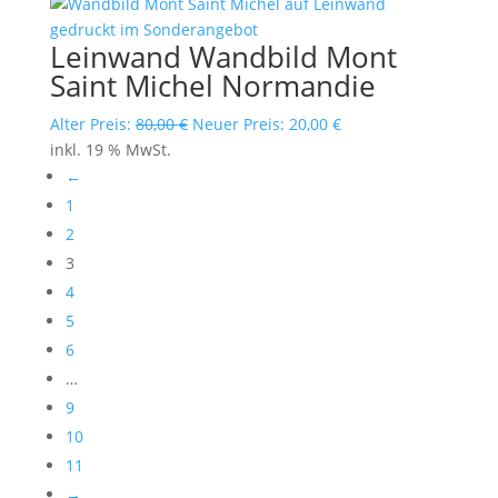
80,00 €
20,00 €.
Leinwand Wandbild Mont
Saint Michel Normandie
Ursprünglicher
Aktueller
Alter Preis:
80,00
€
Neuer Preis:
20,00
€
Preis
Preis
inkl. 19 % MwSt.
war:
ist:
←
80,00 €
20,00 €.
1
2
3
4
5
6
…
9
10
11
→