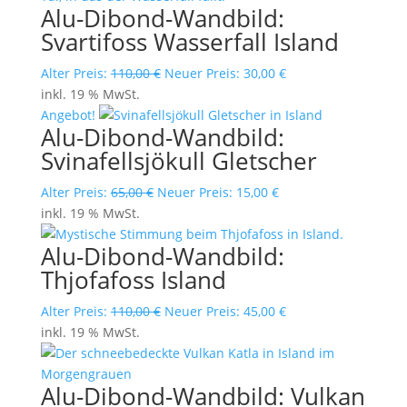
Alu-Dibond-Wandbild:
Svartifoss Wasserfall Island
Ursprünglicher
Aktueller
Alter Preis:
110,00
€
Neuer Preis:
30,00
€
Preis
Preis
inkl. 19 % MwSt.
war:
ist:
Angebot!
Alu-Dibond-Wandbild:
110,00 €
30,00 €.
Svinafellsjökull Gletscher
Ursprünglicher
Aktueller
Alter Preis:
65,00
€
Neuer Preis:
15,00
€
Preis
Preis
inkl. 19 % MwSt.
war:
ist:
Alu-Dibond-Wandbild:
65,00 €
15,00 €.
Thjofafoss Island
Ursprünglicher
Aktueller
Alter Preis:
110,00
€
Neuer Preis:
45,00
€
Preis
Preis
inkl. 19 % MwSt.
war:
ist:
110,00 €
45,00 €.
Alu-Dibond-Wandbild: Vulkan