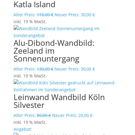
Katla Island
Ursprünglicher
Aktueller
Alter Preis:
110,00
€
Neuer Preis:
30,00
€
Preis
Preis
inkl. 19 % MwSt.
war:
ist:
110,00 €
30,00 €.
Alu-Dibond-Wandbild:
Zeeland im
Sonnenuntergang
Ursprünglicher
Aktueller
Alter Preis:
130,00
€
Neuer Preis:
30,00
€
Preis
Preis
inkl. 19 % MwSt.
war:
ist:
130,00 €
30,00 €.
Leinwand Wandbild Köln
Silvester
Ursprünglicher
Aktueller
Alter Preis:
80,00
€
Neuer Preis:
20,00
€
Preis
Preis
inkl. 19 % MwSt.
war:
ist:
Angebot!