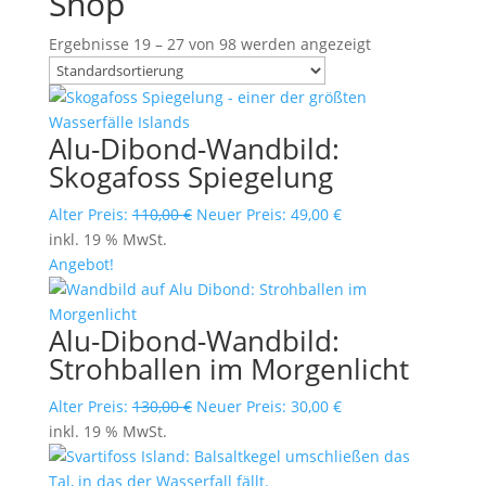
Shop
Ergebnisse 19 – 27 von 98 werden angezeigt
Alu-Dibond-Wandbild:
Skogafoss Spiegelung
Ursprünglicher
Aktueller
Alter Preis:
110,00
€
Neuer Preis:
49,00
€
Preis
Preis
inkl. 19 % MwSt.
war:
ist:
Angebot!
110,00 €
49,00 €.
Alu-Dibond-Wandbild:
Strohballen im Morgenlicht
Ursprünglicher
Aktueller
Alter Preis:
130,00
€
Neuer Preis:
30,00
€
Preis
Preis
inkl. 19 % MwSt.
war:
ist:
130,00 €
30,00 €.