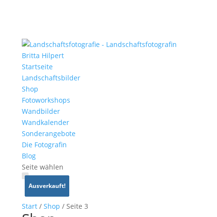
Startseite
Landschaftsbilder
Shop
Fotoworkshops
Wandbilder
Wandkalender
Sonderangebote
Die Fotografin
Blog
Seite wählen
Ausverkauft!
Ausverkauft!
Ausverkauft!
Ausverkauft!
Ausverkauft!
Ausverkauft!
Start
/
Shop
/ Seite 3