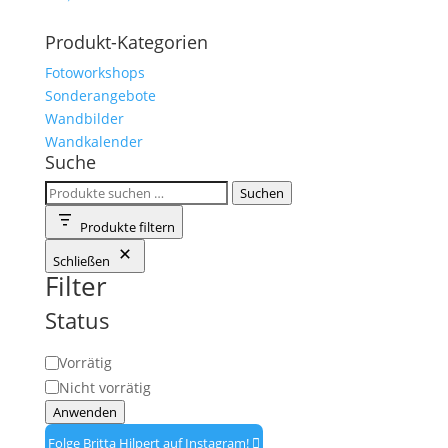
Produkt-Kategorien
Fotoworkshops
Sonderangebote
Wandbilder
Wandkalender
Suche
Suchen
Suchen
nach:
Produkte filtern
Schließen
Filter
Status
Verfügbarkeit
Vorrätig
Nicht vorrätig
Anwenden
Folge Britta Hilpert auf Instagram!