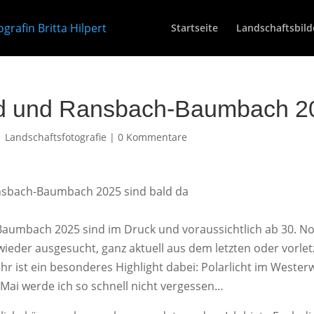
Startseite
Landschaftsbild
ld und Ransbach-Baumbach 2
|
Landschaftsfotografie
|
0 Kommentare
aumbach 2025 sind im Druck und voraussichtlich ab 30. 
 wieder ausgesucht, ganz aktuell aus dem letzten oder vorlet
hr ist ein besonderes Highlight dabei: Polarlicht im Westerw
 Mai werde ich so schnell nicht vergessen…