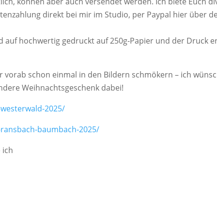
tlich, können aber auch versendet werden. Ich biete Euch di
tenzahlung direkt bei mir im Studio, per Paypal hier über d
d auf hochwertig gedruckt auf 250g-Papier und der Druck er
hr vorab schon einmal in den Bildern schmökern – ich wünsc
r andere Weihnachtsgeschenk dabei!
r-westerwald-2025/
er-ransbach-baumbach-2025/
 ich