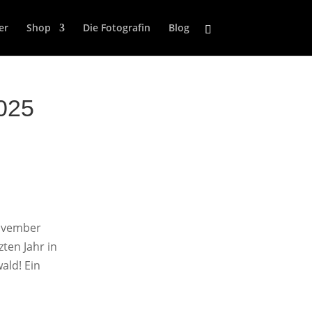
er
Shop
Die Fotografin
Blog
025
November
zten Jahr in
ald! Ein