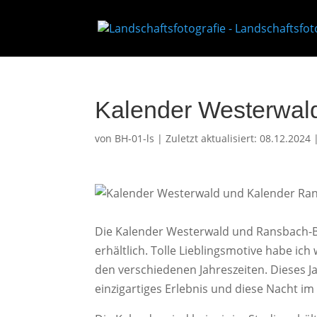
Kalender Westerwa
von
BH-01-ls
|
Zuletzt aktualisiert: 08.12.2024
Die Kalender Westerwald und Ransbach-B
erhältlich. Tolle Lieblingsmotive habe ich
den verschiedenen Jahreszeiten. Dieses Ja
einzigartiges Erlebnis und diese Nacht im