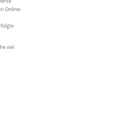
verse
en Online-
folgte
he viel